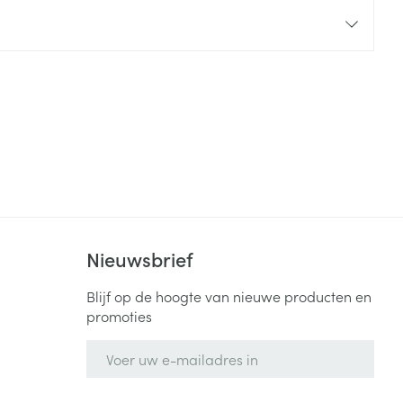
rende
Parfums en
geurproducten
Nieuwsbrief
CBD
Blijf op de hoogte van nieuwe producten en
promoties
E-mail adres