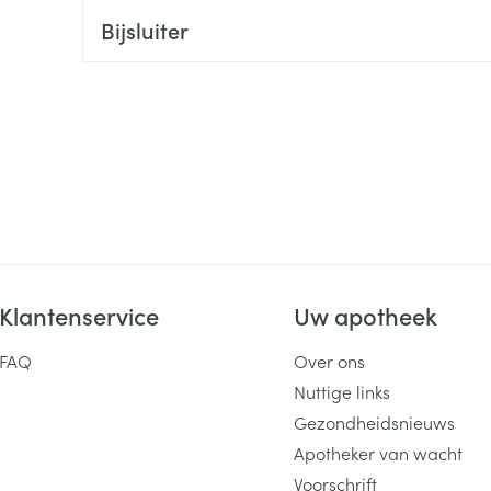
Bijsluiter
ging
Supplementen
Insectenwe
Mondmaskers
middelen
ssen
 -
id
d
Klantenservice
Uw apotheek
Zelfbruiner
Scheren
FAQ
Over ons
Nuttige links
Gezondheidsnieuws
Apotheker van wacht
Voorschrift