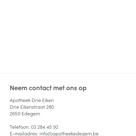
Haar
Gezichtsverzor
Pillendozen en
accessoires
Pigmentstoorni
Gevoelige huid
geïrriteerde hu
Gemengde hui
Doffe huid
Toon meer
Neem contact met ons op
Snurken
Apotheek Drie Eiken
Drie Eikenstraat 280
2650
Edegem
Telefoon:
03 284 45 92
E-mailadres:
info@
apotheekedegem.be