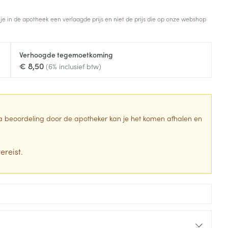
Toon meer
 je in de apotheek een verlaagde prijs en niet de prijs die op onze webshop
Diagnosetesten en
stress
Vlooien en teken
meetapparatuur
Oren
Mond en keel
Verhoogde tegemoetkoming
Alcoholtest
g
Oordopjes
Zuigtabletten
€ 8,50
(6% inclusief btw)
herapie -
Mond, muil of snavel
Bloeddrukmeter
ls
en -druppels
Oorreiniging
Spray - oplossing
Cholesteroltest
zen
Oordruppels
Hartslagmeter
ulpmiddelen
 Na beoordeling door de apotheker kan je het komen afhalen en
Toon meer
ereist.
erming
Hygiëne
Ergonomie
ning en -
Aambeien
s
Bad en douche
Ademhaling en zuurstof
je
Badkamer