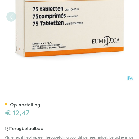
Orap Comp 75 X 1mg
Op bestelling
€ 12,47
Terugbetaalbaar
Als je recht hebt op een terugbetaling voor dit geneesmiddel, betaal je in de