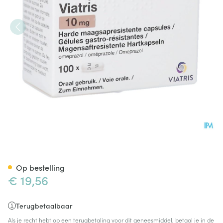
Omeprazol Viatris 10mg Caps
Op bestelling
€ 19,56
Terugbetaalbaar
Als je recht hebt op een terugbetaling voor dit geneesmiddel, betaal je in de