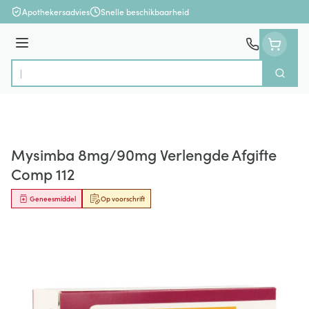
Ga naar de inhoud
Apothekersadvies
Snelle beschikbaarheid
Menu
Zoek
Product, merk, categorie...
Mysimba 8mg/90mg Verlengde Afgifte
Comp 112
Geneesmiddel
Op voorschrift