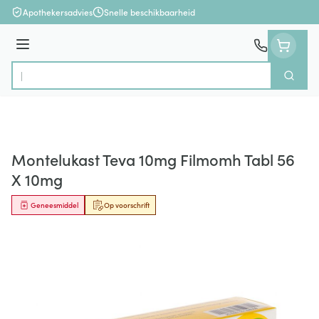
Ga naar de inhoud
Apothekersadvies
Snelle beschikbaarheid
Menu
Zoek
Product, merk, categorie...
Montelukast Teva 10mg Filmomh Tabl 56
X 10mg
Geneesmiddel
Op voorschrift