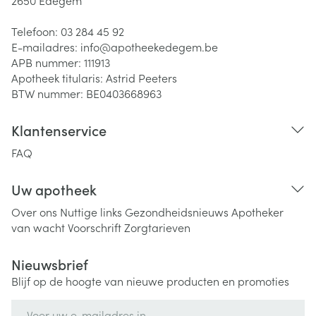
2650
Edegem
Telefoon:
03 284 45 92
E-mailadres:
info@
apotheekedegem.be
APB nummer:
111913
Apotheek titularis:
Astrid Peeters
BTW nummer:
BE0403668963
Klantenservice
FAQ
Uw apotheek
Over ons
Nuttige links
Gezondheidsnieuws
Apotheker
van wacht
Voorschrift
Zorgtarieven
Nieuwsbrief
Blijf op de hoogte van nieuwe producten en promoties
E-mail adres