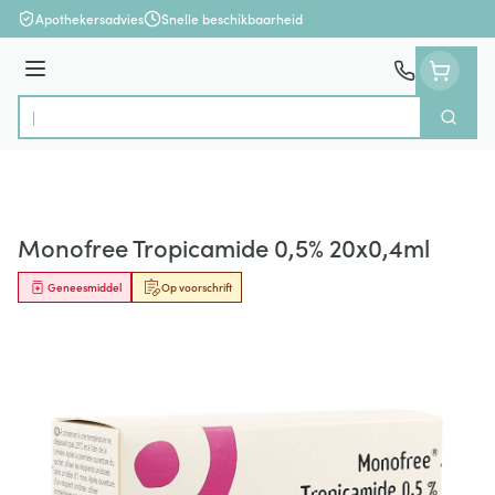
Ga naar de inhoud
Apothekersadvies
Snelle beschikbaarheid
Menu
Zoek
Product, merk, categorie...
Monofree Tropicamide 0,5% 20x0,4ml
Geneesmiddel
Op voorschrift