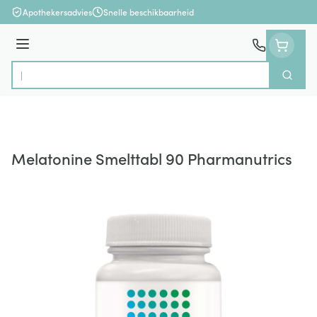
Ga naar de inhoud
Apothekersadvies
Snelle beschikbaarheid
Menu
Zoek
Product, merk, categorie...
Melatonine Smelttabl 90 Pharmanutrics