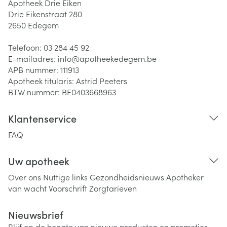
Apotheek Drie Eiken
Drie Eikenstraat 280
2650
Edegem
Telefoon:
03 284 45 92
E-mailadres:
info@
apotheekedegem.be
APB nummer:
111913
Apotheek titularis:
Astrid Peeters
BTW nummer:
BE0403668963
Klantenservice
FAQ
Uw apotheek
Over ons
Nuttige links
Gezondheidsnieuws
Apotheker
van wacht
Voorschrift
Zorgtarieven
Nieuwsbrief
Blijf op de hoogte van nieuwe producten en promoties