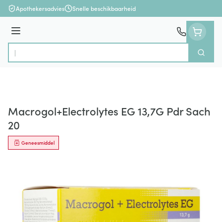
Ga naar de inhoud
Apothekersadvies
Snelle beschikbaarheid
Menu
Zoek
Product, merk, categorie...
Macrogol+Electrolytes EG 13,7G Pdr Sach
20
Geneesmiddel