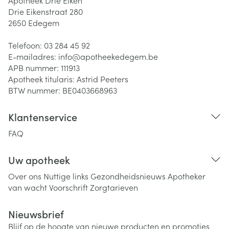
Apotheek Drie Eiken
Drie Eikenstraat 280
2650
Edegem
Telefoon:
03 284 45 92
E-mailadres:
info@
apotheekedegem.be
APB nummer:
111913
Apotheek titularis:
Astrid Peeters
BTW nummer:
BE0403668963
Klantenservice
FAQ
Uw apotheek
Over ons
Nuttige links
Gezondheidsnieuws
Apotheker
van wacht
Voorschrift
Zorgtarieven
Nieuwsbrief
Blijf op de hoogte van nieuwe producten en promoties