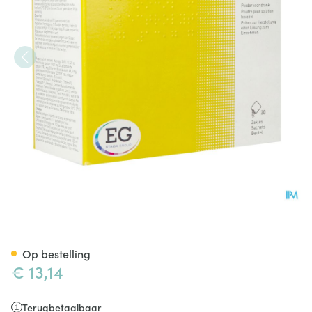
Macrogol+Electrolytes EG 13,
Op bestelling
€ 13,14
Terugbetaalbaar