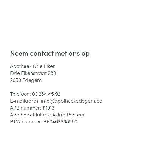
Haar
Gezichtsverzor
Pillendozen en
accessoires
Pigmentstoorni
Gevoelige huid
geïrriteerde hu
Neem contact met ons op
Gemengde hui
Doffe huid
Apotheek Drie Eiken
Drie Eikenstraat 280
Toon meer
2650
Edegem
Telefoon:
03 284 45 92
Snurken
E-mailadres:
info@
apotheekedegem.be
APB nummer:
111913
Apotheek titularis:
Astrid Peeters
BTW nummer:
BE0403668963