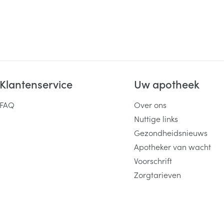
ging
Supplementen
Insectenwe
Mondmaskers
middelen
ssen
 -
id
Klantenservice
Uw apotheek
d
FAQ
Over ons
Nuttige links
Gezondheidsnieuws
Apotheker van wacht
Zelfbruiner
Scheren
Voorschrift
Zorgtarieven