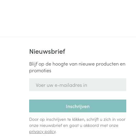
rende
Parfums en
geurproducten
Nieuwsbrief
Blijf op de hoogte van nieuwe producten en
promoties
E-mail adres
CBD
Inschrijven
Door op inschrijven te klikken, schrijft u zich in voor
onze nieuwsbrief en gaat u akkoord met onze
privacy policy
.