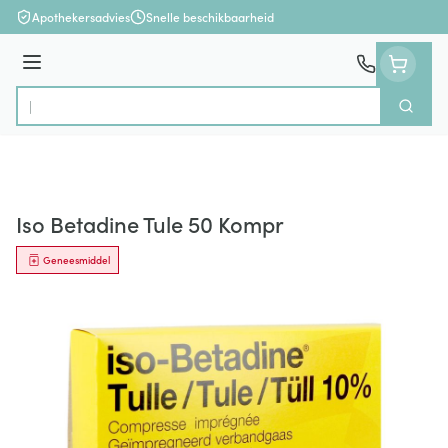
Ga naar de inhoud
Apothekersadvies
Snelle beschikbaarheid
Menu
Zoek
Product, merk, categorie...
Iso Betadine Tule 50 Kompr
Geneesmiddel