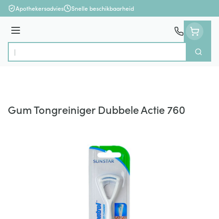
Ga naar de inhoud
Apothekersadvies
Snelle beschikbaarheid
Menu
Zoek
Product, merk, categorie...
Gum Tongreiniger Dubbele Actie 760