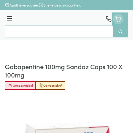
Ga naar de inhoud
Apothekersadvies
Snelle beschikbaarheid
Menu
Zoek
Product, merk, categorie...
Gabapentine 100mg Sandoz Caps 100 X
100mg
Geneesmiddel
Op voorschrift