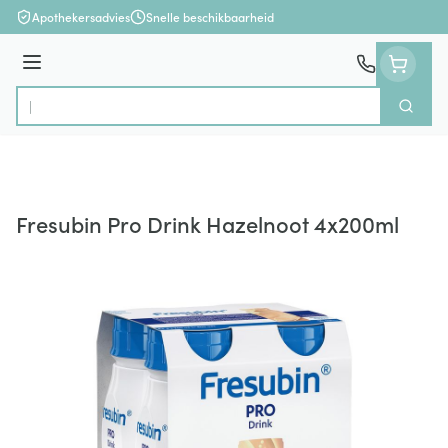
Ga naar de inhoud
Apothekersadvies
Snelle beschikbaarheid
Menu
Zoek
Product, merk, categorie...
Fresubin Pro Drink Hazelnoot 4x200ml