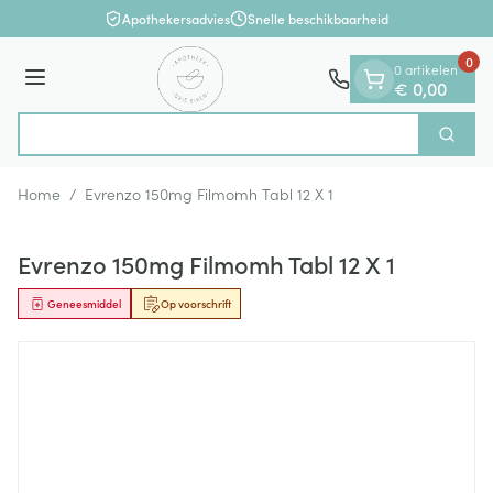
Dia 1 van 1
Ga naar de inhoud
Apothekersadvies
Snelle beschikbaarheid
0
0 artikelen
Menu
€ 0,00
Op
Zoek
Product, merk, categorie...
Home
/
Evrenzo 150mg Filmomh Tabl 12 X 1
Evrenzo 150mg Filmomh Tabl 12 X 1
Geneesmiddel
Op voorschrift