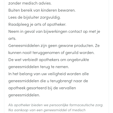
Breedte
81 mm
zeldzame gevallen zelfs levensbedreigende infectie
zonder medisch advies.
(komt voor bij minder dan 1 op de 10 gebruikers).
Buiten bereik van kinderen bewaren.
Lengte
138 mm
roodheid en vervellen van de huid, over een groter
Lees de bijsluiter zorgvuldig.
gedeelte van het lichaam. Dit kan jeuk geven of
Raadpleeg je arts of apotheker.
Diepte
25 mm
pijnlijk zijn (exfoliatieve dermatitis) (frequentie kan
Neem in geval van bijwerkingen contact op met je
met de beschikbare gegevens niet worden
arts.
Actieve
bepaald).
roxadustat
Geneesmiddelen zijn geen gewone producten. Ze
Ingrediënten
kunnen nooit teruggenomen of geruild worden.
De wet verbiedt apothekers om ongebruikte
Behoud
Kamertemperatuur (15°C - 25°C)
geneesmiddelen terug te nemen.
In het belang van uw veiligheid worden alle
geneesmiddelen die u terugbrengt naar de
apotheek gesorteerd bij de vervallen
geneesmiddelen.
Als apotheker bieden we persoonlijke farmaceutische zorg.
Na aankoop van een geneesmiddel of medisch