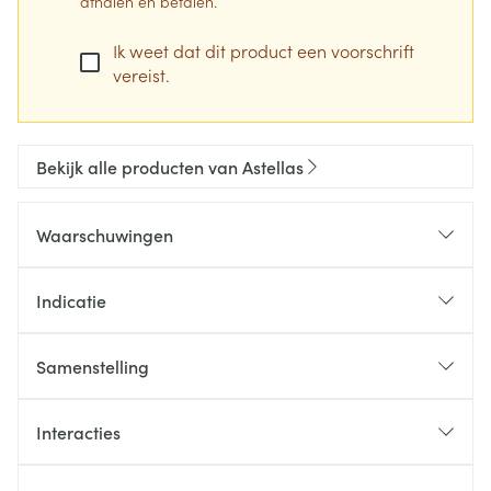
afhalen en betalen.
Ik weet dat dit product een voorschrift
vereist.
Bekijk alle producten van Astellas
Waarschuwingen
Cardiovasculair en mortaliteitsrisico
Indicatie
Samenstelling
De werkzame stof in dit middel is roxadustat. Elke
Interacties
tablet bevat 150 mg roxadustat.
Effect van andere geneesmiddelen op roxadustat