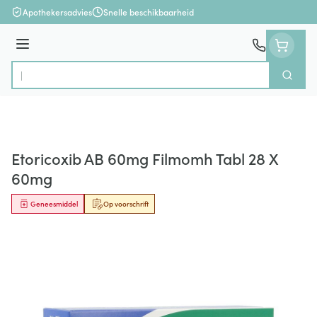
Ga naar de inhoud
Apothekersadvies
Snelle beschikbaarheid
Menu
Zoek
Product, merk, categorie...
Etoricoxib AB 60mg Filmomh Tabl 28 X
60mg
Geneesmiddel
Op voorschrift