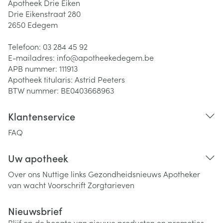
Apotheek Drie Eiken
Drie Eikenstraat 280
2650
Edegem
Telefoon:
03 284 45 92
E-mailadres:
info@
apotheekedegem.be
APB nummer:
111913
Apotheek titularis:
Astrid Peeters
BTW nummer:
BE0403668963
Klantenservice
FAQ
Uw apotheek
Over ons
Nuttige links
Gezondheidsnieuws
Apotheker
van wacht
Voorschrift
Zorgtarieven
Nieuwsbrief
Blijf op de hoogte van nieuwe producten en promoties