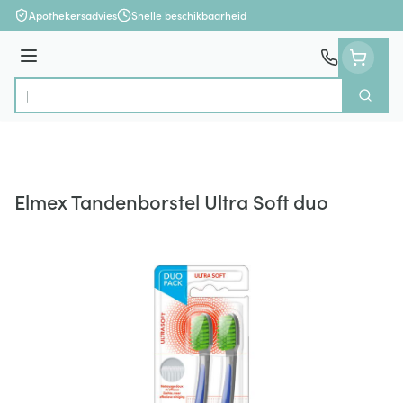
Ga naar de inhoud
Apothekersadvies
Snelle beschikbaarheid
Menu
Zoek
Product, merk, categorie...
Elmex Tandenborstel Ultra Soft duo