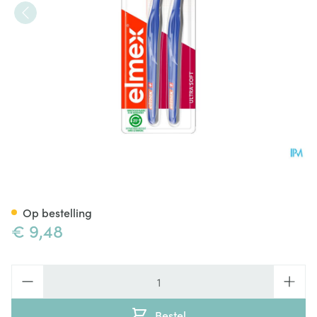
Elmex Tandenborstel Ultra So
Op bestelling
€ 9,48
Aantal
Bestel