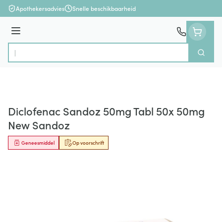
Ga naar de inhoud
Apothekersadvies
Snelle beschikbaarheid
Menu
Zoek
Product, merk, categorie...
Diclofenac Sandoz 50mg Tabl 50x 50mg
New Sandoz
Geneesmiddel
Op voorschrift