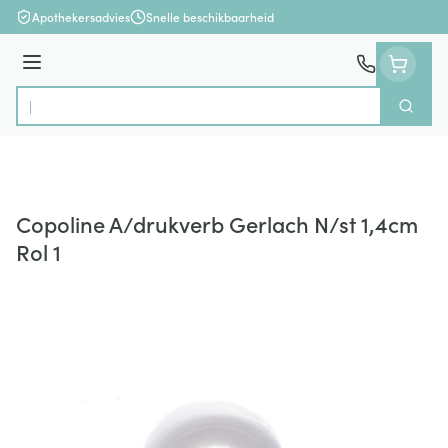
Ga naar de inhoud
Apothekersadvies
Snelle beschikbaarheid
Menu
Zoek
Product, merk, categorie...
Copoline A/drukverb Gerlach N/st 1,4cm
Rol 1