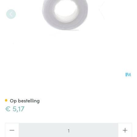
Copoline A/drukverb Gerlach 
Op bestelling
€ 5,17
Aantal