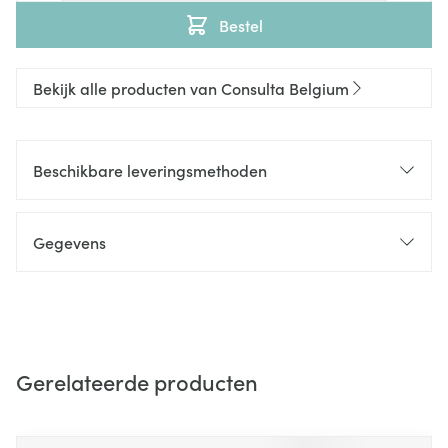
Bestel
Bekijk alle producten van Consulta Belgium
Beschikbare leveringsmethoden
Gegevens
Gerelateerde producten
Navigeren door de elementen van de carrousel is mogelijk m
Druk om carrousel over te slaan
Druk op om naar carrouselnavigatie te gaan