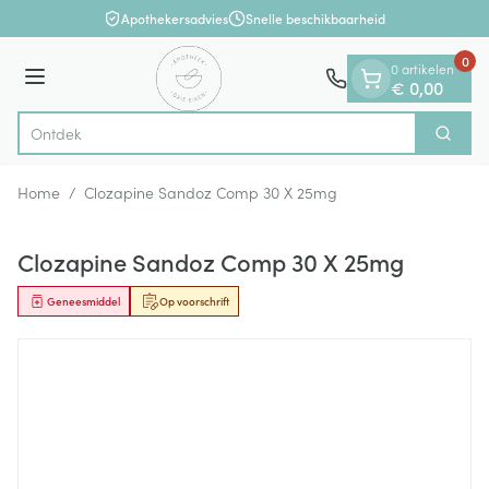
Dia 1 van 1
Ga naar de inhoud
Apothekersadvies
Snelle beschikbaarheid
0
0 artikelen
Menu
€ 0,00
Zoek
Product, merk, categorie...
Home
/
Clozapine Sandoz Comp 30 X 25mg
Clozapine Sandoz Comp 30 X 25mg
Geneesmiddel
Op voorschrift