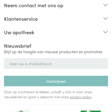
U gebruikt een geneesmiddel dat de juiste werking
Neem contact met ons op
van uw beenmerg stopt.
U gebruikt een geneesmiddel dat het aantal witte
Klantenservice
cellen in uw bloed verlaagt.
Uw apotheek
Nieuwsbrief
Blijf op de hoogte van nieuwe producten en promoties
E-mail adres
Inschrijven
Door op inschrijven te klikken, schrijft u zich in voor onze
nieuwsbrief en gaat u akkoord met onze
privacy policy
.