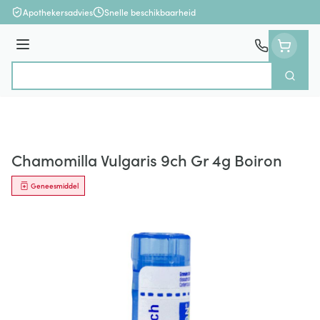
Ga naar de inhoud
Apothekersadvies
Snelle beschikbaarheid
Menu
Zoek
Product, merk, categorie...
Chamomilla Vulgaris 9ch Gr 4g Boiron
Geneesmiddel