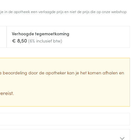
Toon meer
 je in de apotheek een verlaagde prijs en niet de prijs die op onze webshop
Diagnosetesten en
stress
Vlooien en teken
meetapparatuur
Oren
Mond en keel
Verhoogde tegemoetkoming
Alcoholtest
g
Oordopjes
Zuigtabletten
€ 8,50
(6% inclusief btw)
herapie -
Mond, muil of snavel
Bloeddrukmeter
ls
en -druppels
Oorreiniging
Spray - oplossing
Cholesteroltest
zen
Oordruppels
Hartslagmeter
ulpmiddelen
 Na beoordeling door de apotheker kan je het komen afhalen en
Toon meer
ereist.
erming
Hygiëne
Ergonomie
ning en -
Aambeien
s
Bad en douche
Ademhaling en zuurstof
je
Badkamer