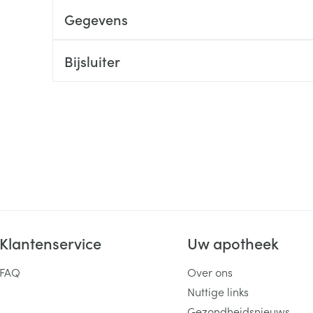
Gegevens
ging
Supplementen
Insectenwe
Mondmaskers
middelen
ssen
Bijsluiter
 -
id
d
Zelfbruiner
Scheren
Klantenservice
Uw apotheek
FAQ
Over ons
Nuttige links
Gezondheidsnieuws