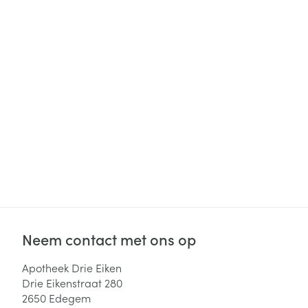
Haar
Gezichtsverzor
Pillendozen en
accessoires
Pigmentstoorni
Gevoelige huid
geïrriteerde hu
Gemengde hui
Doffe huid
Toon meer
Snurken
Neem contact met ons op
Apotheek Drie Eiken
Drie Eikenstraat 280
2650
Edegem