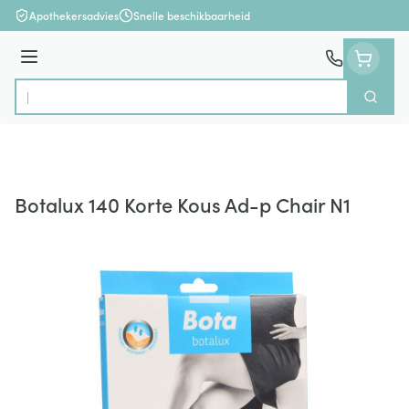
Ga naar de inhoud
Apothekersadvies
Snelle beschikbaarheid
Menu
Zoek
Product, merk, categorie...
Botalux 140 Korte Kous Ad-p Chair N1