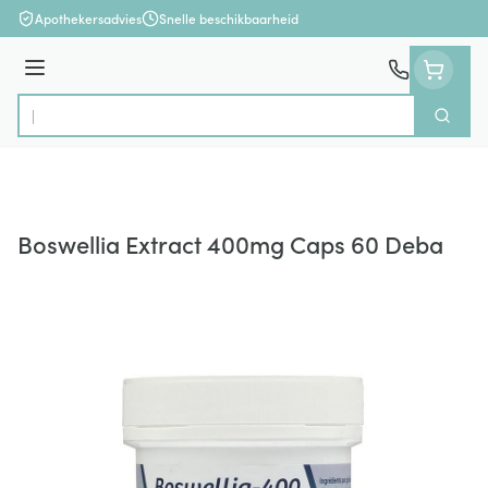
Ga naar de inhoud
Apothekersadvies
Snelle beschikbaarheid
Menu
Zoek
Product, merk, categorie...
Boswellia Extract 400mg Caps 60 Deba