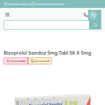
Ga naar de inhoud
Apothekersadvies
Snelle beschikbaarheid
Menu
Zoek
Product, merk, categorie...
Bisoprolol Sandoz 5mg Tabl 56 X 5mg
Geneesmiddel
Op voorschrift