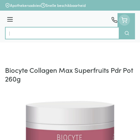
Ga naar de inhoud
Apothekersadvies
Snelle beschikbaarheid
Menu
Zoek
Product, merk, categorie...
Biocyte Collagen Max Superfruits Pdr Pot
260g