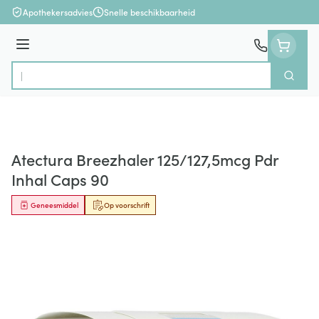
Ga naar de inhoud
Apothekersadvies
Snelle beschikbaarheid
Menu
Zoek
Product, merk, categorie...
Atectura Breezhaler 125/127,5mcg Pdr
Inhal Caps 90
Geneesmiddel
Op voorschrift