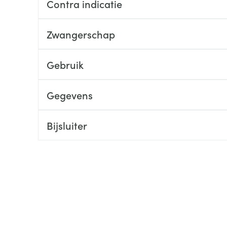
Contra indicatie
ging
Supplementen
Insectenwe
Mondmaskers
middelen
Zwangerschap
ssen
 -
Gebruik
id
d
Gegevens
Bijsluiter
Zelfbruiner
Scheren