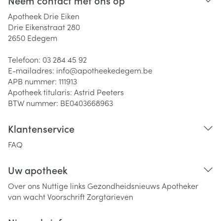
Neem contact met ons op
Apotheek Drie Eiken
Drie Eikenstraat 280
2650
Edegem
Telefoon:
03 284 45 92
E-mailadres:
info@
apotheekedegem.be
APB nummer:
111913
Apotheek titularis:
Astrid Peeters
BTW nummer:
BE0403668963
Klantenservice
FAQ
Uw apotheek
Over ons
Nuttige links
Gezondheidsnieuws
Apotheker
van wacht
Voorschrift
Zorgtarieven