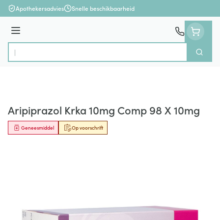
Ga naar de inhoud
Apothekersadvies
Snelle beschikbaarheid
Menu
Zoek
Product, merk, categorie...
Aripiprazol Krka 10mg Comp 98 X 10mg
Geneesmiddel
Op voorschrift