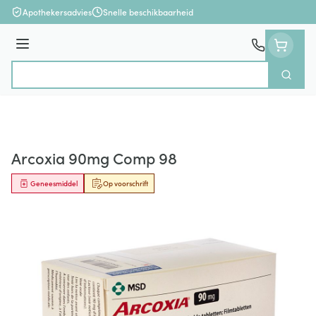
Ga naar de inhoud
Apothekersadvies
Snelle beschikbaarheid
Menu
Zoek
Product, merk, categorie...
Arcoxia 90mg Comp 98
Geneesmiddel
Op voorschrift