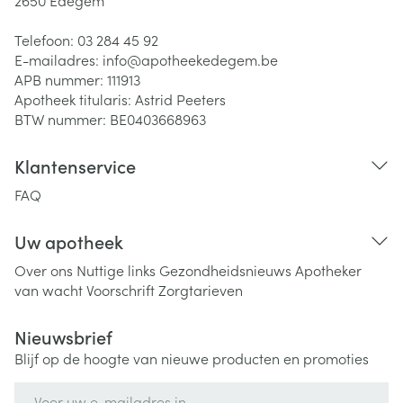
2650
Edegem
Telefoon:
03 284 45 92
E-mailadres:
info@
apotheekedegem.be
APB nummer:
111913
Apotheek titularis:
Astrid Peeters
BTW nummer:
BE0403668963
Klantenservice
FAQ
Uw apotheek
Over ons
Nuttige links
Gezondheidsnieuws
Apotheker
van wacht
Voorschrift
Zorgtarieven
Nieuwsbrief
Blijf op de hoogte van nieuwe producten en promoties
E-mail adres