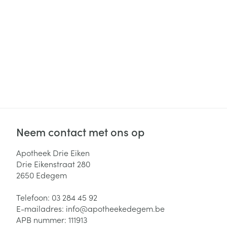
Haar
Gezichtsverzor
Pillendozen en
accessoires
Pigmentstoorni
Gevoelige huid
geïrriteerde hu
Gemengde hui
Doffe huid
Toon meer
Neem contact met ons op
Apotheek Drie Eiken
Snurken
Drie Eikenstraat 280
2650
Edegem
Telefoon:
03 284 45 92
E-mailadres:
info@
apotheekedegem.be
APB nummer:
111913