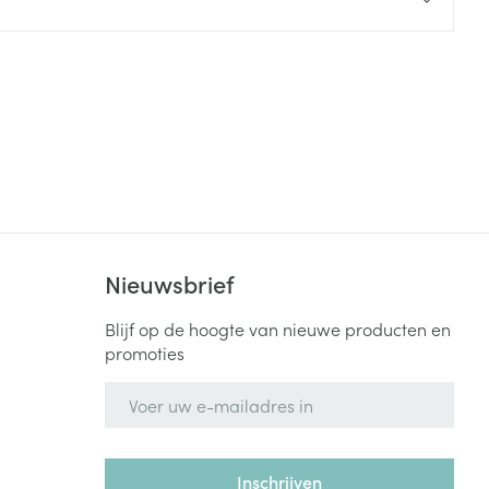
rende
Parfums en
geurproducten
Nieuwsbrief
Blijf op de hoogte van nieuwe producten en
CBD
promoties
E-mail adres
Inschrijven