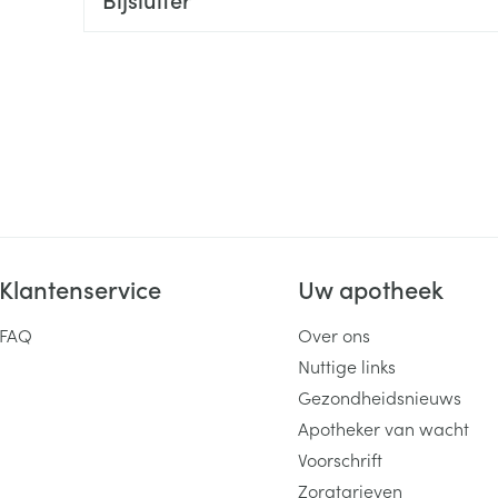
ging
Supplementen
Insectenwe
Mondmaskers
middelen
ssen
 -
id
d
Klantenservice
Uw apotheek
FAQ
Over ons
Zelfbruiner
Scheren
Nuttige links
Gezondheidsnieuws
Apotheker van wacht
Voorschrift
Zorgtarieven