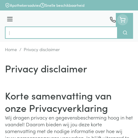
Ga naar de inhoud
Apothekersadvies
Snelle beschikbaarheid
Menu
Zoek
Product, merk, categorie...
Home
/
Privacy disclaimer
Privacy disclaimer
Korte samenvatting van
onze Privacyverklaring
Wij dragen privacy en gegevensbescherming hoog in het
vaandel! Daarom bieden wij jou deze korte
samenvatting met de nodige informatie over hoe wij
jouw persoonsgegevens verwerken. Je blijft uiteraard ten