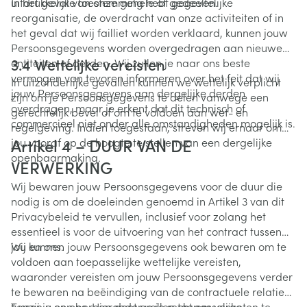
uitdrukkelijke toestemming hebt gegeven.
In het geval van onze gehele of gedeeltelijke
reorganisatie, de overdracht van onze activiteiten of in
het geval dat wij failliet worden verklaard, kunnen jouw
Persoonsgegevens worden overgedragen aan nieuwe
3.4 Wettelijke vereisten
entiteiten of derden. Wij zullen je naar ons beste
vermogen van tevoren informeren over het feit dat wij
In uitzonderlijke gevallen kunnen we wettelijk verplicht
jouw Persoonsgegevens aan dergelijke derden
zijn om je Persoonsgegevens te delen vanwege een
overdragen, maar je erkent dat dit technisch of
gerechtelijk bevel of om te voldoen aan wet- en
commercieel niet onder alle omstandigheden mogelijk is.
regelgeving. Indien toegestaan, streven wij ernaar om
Artikel 4 – DUUR VAN DE
jou vooraf op de hoogte te stellen van een dergelijke
openbaarmaking.
VERWERKING
Wij bewaren jouw Persoonsgegevens voor de duur die
nodig is om de doeleinden genoemd in Artikel 3 van dit
Privacybeleid te vervullen, inclusief voor zolang het
essentieel is voor de uitvoering van het contract tussen
jou en ons.
Wij kunnen jouw Persoonsgegevens ook bewaren om te
voldoen aan toepasselijke wettelijke vereisten,
waaronder vereisten om jouw Persoonsgegevens verder
te bewaren na beëindiging van de contractuele relatie
tussen u en ons. Hieronder vallen toepasselijke
Tenzij je een beroep doet op je recht om vergeten te