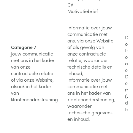
CV
Motivatiebrief
Informatie over jouw
communicatie met
Doo
ons, via onze Website
ons
Categorie 7
of als gevolg van
tel
Jouw communicatie
onze contractuele
onz
met ons in het kader
relatie, waaronder
and
van onze
technische details en
com
contractuele relatie
inhoud;
Doo
of via onze Website,
Informatie over jouw
con
alsook in het kader
communicatie met
met
van
ons in het kader van
(wi
klantenondersteuning
klantenondersteuning,
dat
waaronder
te 
technische gegevens
en inhoud.