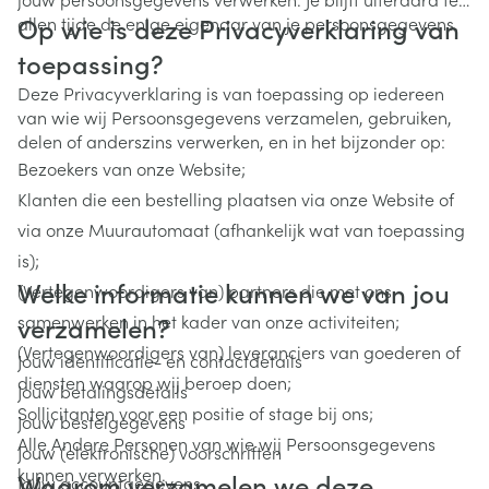
Op wie is deze Privacyverklaring van
allen tijde de enige eigenaar van je persoonsgegevens.
toepassing?
Deze Privacyverklaring is van toepassing op iedereen
van wie wij Persoonsgegevens verzamelen, gebruiken,
delen of anderszins verwerken, en in het bijzonder op:
Bezoekers van onze Website;
Klanten die een bestelling plaatsen via onze Website of
via onze Muurautomaat (afhankelijk wat van toepassing
is);
Welke informatie kunnen we van jou
(Vertegenwoordigers van) partners die met ons
samenwerken in het kader van onze activiteiten;
verzamelen?
(Vertegenwoordigers van) leveranciers van goederen of
Jouw identificatie- en contactdetails
diensten waarop wij beroep doen;
Jouw betalingsdetails
Sollicitanten voor een positie of stage bij ons;
Jouw bestelgegevens
Alle Andere Personen van wie wij Persoonsgegevens
Jouw (elektronische) voorschriften
kunnen verwerken.
Waarom verzamelen we deze
Jouw accountgegevens