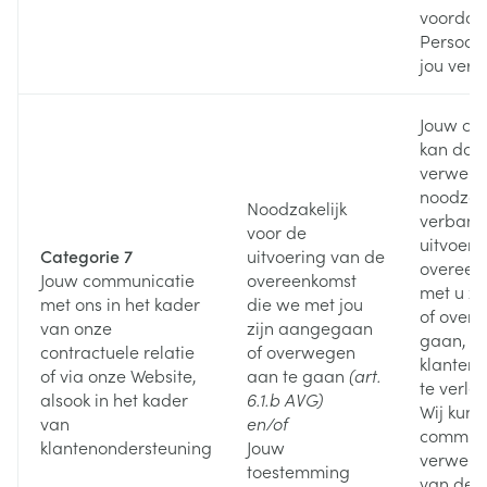
voordat
Persoon
jou verw
Jouw co
kan doo
verwerkt
noodzakel
Noodzakelijk
verband
voor de
uitvoeri
Categorie 7
uitvoering van de
overeenk
Jouw communicatie
overeenkomst
met u z
met ons in het kader
die we met jou
of over
van onze
zijn aangegaan
gaan, o
contractuele relatie
of overwegen
klanten
of via onze Website,
aan te gaan
(art.
te verle
alsook in het kader
6.1.b AVG)
Wij kun
van
en/of
communi
klantenondersteuning
Jouw
verwerk
toestemming
van de 