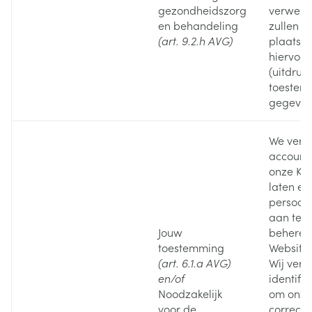
gezondheidszorg
verwerki
en behandeling
zullen e
(art. 9.2.h AVG)
plaatsvi
hiervoor
(uitdrukk
toestem
gegeven
We verw
account
onze Kla
laten ee
persoonl
aan te 
Jouw
beheren
toestemming
Website.
(art. 6.1.a AVG)
Wij ver
en/of
identifi
Noodzakelijk
om onze
voor de
correcte