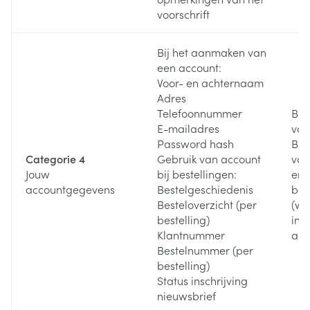
voorschrift
Bij het aanmaken van
een account:
Voor- en achternaam
Adres
Telefoonnummer
Bij
E-mailadres
van
Password hash
Bij
Categorie 4
Gebruik van account
van
Jouw
bij bestellingen:
en 
accountgegevens
Bestelgeschiedenis
bes
Besteloverzicht (per
(wa
bestelling)
ing
Klantnummer
acc
Bestelnummer (per
bestelling)
Status inschrijving
nieuwsbrief