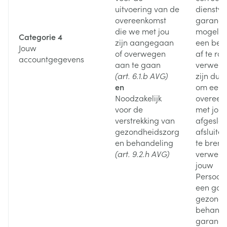
uitvoering van de
dienstve
overeenkomst
garande
die we met jou
mogelij
Categorie 4
zijn aangegaan
een best
Jouw
of overwegen
af te ro
accountgegevens
aan te gaan
verwerki
(art. 6.1.b AVG)
zijn dus
en
om een 
Noodzakelijk
overeen
voor de
met jou
verstrekking van
afgeslot
gezondheidszorg
afsluiten
en behandeling
te bren
(art. 9.2.h AVG)
verwerk
jouw
Persoon
een goe
gezondh
behande
garande