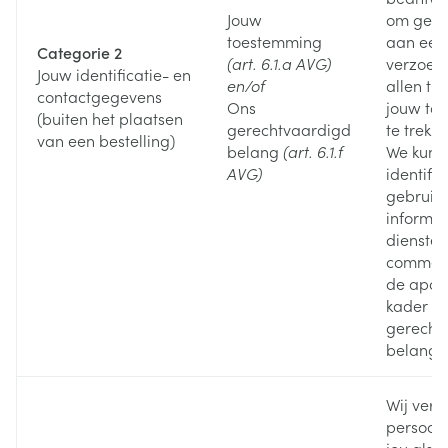
Jouw
om gevo
toestemming
aan een 
Categorie 2
(art. 6.1.a AVG)
verzoek.
Jouw identificatie- en
en/of
allen ti
contactgegevens
Ons
jouw to
(buiten het plaatsen
gerechtvaardigd
te trekke
van een bestelling)
belang
(art. 6.1.f
We kunn
AVG)
identifi
gebruike
informer
diensten
commerci
de apoth
kader v
gerecht
belang.
Wij ver
persoon