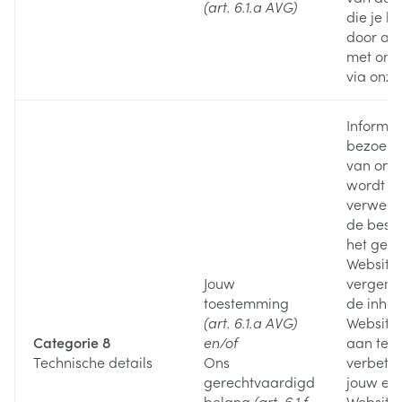
(art. 6.1.a AVG)
die je h
door act
met ons
via onze
Informat
bezoek 
van onz
wordt d
verwerk
de besc
het gebr
Website 
Jouw
vergema
toestemming
de inho
(art. 6.1.a AVG)
Website 
Categorie 8
en/of
aan te p
Technische details
Ons
verbete
gerechtvaardigd
jouw erv
belang
(art. 6.1.f
Website 