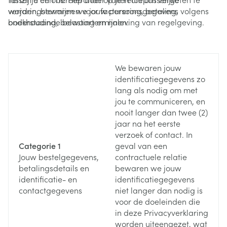
verjaringstermijnen voor facturering, betaling,
worden, bewaren we jouw persoonsgegevens volgens
boekhouding, belasting en naleving van regelgeving.
onderstaande bewaartermijnen:
Van de hieronder vermelde bewaartermijnen kan
daarom worden afgeweken indien een dergelijke
wettelijke verplichting van toepassing is.
We bewaren jouw
identificatiegegevens zo
lang als nodig om met
jou te communiceren, en
nooit langer dan twee (2)
jaar na het eerste
verzoek of contact. In
Categorie 1
geval van een
Jouw bestelgegevens,
contractuele relatie
betalingsdetails en
bewaren we jouw
identificatie- en
identificatiegegevens
contactgegevens
niet langer dan nodig is
voor de doeleinden die
in deze Privacyverklaring
worden uiteengezet, wat