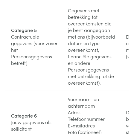
Gegevens met
betrekking tot
overeenkomsten die
Categorie 5
je bent aangegaan
Contractuele
met ons (bijvoorbeeld
Doo
gegevens (voor zover
datum en type
con
het
overeenkomst,
met
Persoonsgegevens
financiële gegevens
(wi
betreft)
en andere
Persoonsgegevens
met betrekking tot de
overeenkomst).
Voornaam- en
achternaam
Adres
Doo
Categorie 6
Telefoonnummer
bij
Jouw gegevens als
E-mailadres
vas
sollicitant
Foto (optioneel)
sta