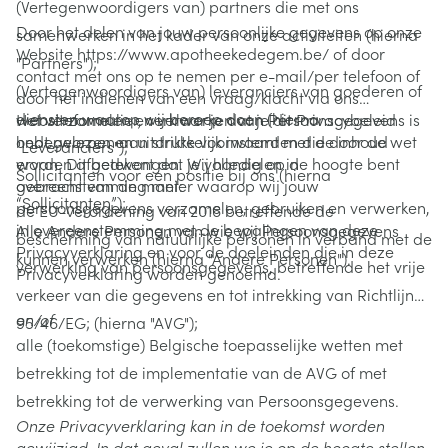
(Vertegenwoordigers van) partners die met ons
Door het delen van jouw persoonlijke gegevens op onze
samenwerken in het kader van onze activiteiten (hierna
Website https://www.apotheekedegem.be/ of door
"Partners");
contact met ons op te nemen per e-mail/per telefoon of
(Vertegenwoordigers van) leveranciers van goederen of
door het indienen van een vraag/klacht via ons
diensten waarop wij beroep doen (hierna
websiteformulier, verklaar je dat je dit Privacybeleid
Het verzamelen en verwerken van Persoonsgegevens is
hebt gelezen en uitdrukkelijk instemt met de inhoud
onderworpen aan strikte voorwaarden die door de wet
"Leveranciers");
ervan. Dit betekent dat je volledig op de hoogte bent
worden afgedwongen. Wij handelen in
Sollicitanten voor een positie bij ons (hierna
gebracht van de manier waarop wij jouw
overeenstemming met:
“Sollicitanten”);
persoonsgegevens verzamelen, gebruiken en verwerken,
de EU-verordening van 2016 betreffende de
in overeenstemming met de bepalingen van deze
Alle Andere Personen van wie wij Persoonsgegevens
bescherming van natuurlijke personen in verband met de
Privacyverklaring en voor de doeleinden die in deze
kunnen verwerken (hierna "Andere Personen").
verwerking van persoonsgegevens, betreffende het vrije
Privacyverklaring worden genoemd.
verkeer van die gegevens en tot intrekking van Richtlijn
en/of
95/46/EG; (hierna "AVG");
alle (toekomstige) Belgische toepasselijke wetten met
betrekking tot de implementatie van de AVG of met
betrekking tot de verwerking van Persoonsgegevens.
Onze Privacyverklaring kan in de toekomst worden
gewijzigd. In dat geval zullen we je op de hoogte stellen