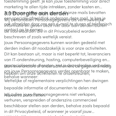
toestemming geeft. Je kan jouw toestemming voor direct
marketing te allen tijde intrekken, zonder kosten en
3.3 Doorgifte aan derden
zonder een reden op te geven. Al onze mails bevatten
een speciale afmeldlink onderaan deze mail. Je kan je
Wij behandelen Persoonsgegevens als vertrouwelijke
ook afmelden door ons een e-mail te sturen of telefonisch
informatie en geven deze niet door aan derden buiten
contact op te nemen.
de voorwaarden die in dit Privacybeleid worden
beschreven of zoals wettelijk vereist.
Jouw Persoonsgegevens kunnen worden gedeeld met
derden indien dit noodzakelijk is voor onze activiteiten.
Dit kan bestaan uit, maar is niet beperkt tot, leveranciers
van IT-ondersteuning, hosting, computerbeveiliging en
gespecialiseerde diensten. Het is deze derden verboden
Hun leveranciers of onderaannemers de gegevens nodig
om jouw Persoonsgegevens verder openbaar te maken,
hebben om onze activiteiten te ondersteunen;
behalve wanneer:
Wettelijke of reglementaire verplichtingen hen dwingen
bepaalde informatie of documenten te delen met
Wij zullen jouw Persoonsgegevens niet verkopen,
relevante autoriteiten.
verhuren, verspreiden of anderszins commercieel
beschikbaar stellen aan derden, behalve zoals bepaald
in dit Privacybeleid, of wanneer je vooraf jouw