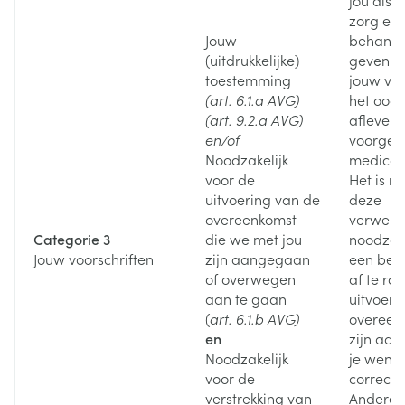
jou als p
zorg en/
Jouw
behande
(uitdrukkelijke)
geven. 
toestemming
jouw voo
(art. 6.1.a AVG)
het oog 
(art. 9.2.a AVG)
aflevere
en/of
voorges
Noodzakelijk
medicati
voor de
Het is m
uitvoering van de
deze
overeenkomst
verwerki
Categorie 3
die we met jou
noodzake
Jouw voorschriften
zijn aangegaan
een best
of overwegen
af te ro
aan te gaan
uitvoeri
(
art. 6.1.b AVG)
overeen
en
zijn aan
Noodzakelijk
je wenst
voor de
correct u
verstrekking van
Andere