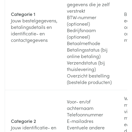
gegevens die je zelf
verstrekt
Categorie 1
Bij
BTW-nummer
Jouw bestelgegevens,
een
(optioneel)
betalingsdetails en
onz
Bedrijfsnaam
identificatie- en
onz
(optioneel)
contactgegevens
mu
Betaalmethode
Betalingsstatus (bij
online betaling)
Verzendstatus (bij
thuislevering)
Overzicht bestelling
(bestelde producten)
Wan
Voor- en/of
met
achternaam
via
Telefoonnummer
mai
Categorie 2
E-mailadres
en/
Jouw identificatie- en
Eventuele andere
doo