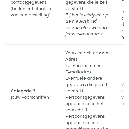
contactgegevens
gegevens die je zelf
con
(buiten het plaatsen
verstrekt
te 
van een bestelling)
Bij het inschrijven op
en/
de nieuwsbrief
door
verzamelen we enkel
sch
jouw e-mailadres.
nie
Voor- en achternaam
Adres
Telefoonnummer
E-mailadres
Eventuele andere
gegevens die je zelf
Wan
Categorie 3
verstrekt
voo
Jouw voorschriften
Persoonsgegevens
via
opgenomen in het
bes
voorschrift
Persoonsgegevens
opgenomen in de
opmerkingen van het