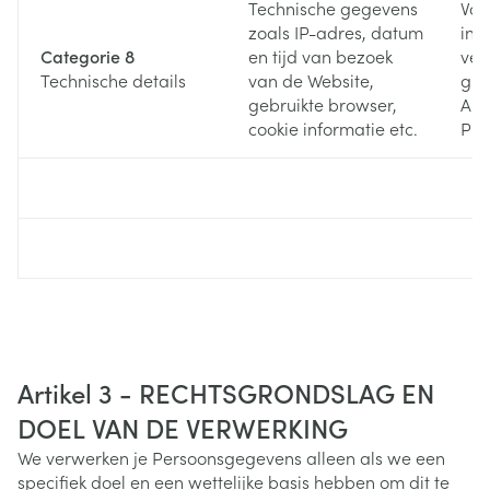
Technische gegevens
Voo
zoals IP-adres, datum
inf
Categorie 8
en tijd van bezoek
ver
Technische details
van de Website,
gra
gebruikte browser,
Art
cookie informatie etc.
Pri
Artikel 3 - RECHTSGRONDSLAG EN
DOEL VAN DE VERWERKING
We verwerken je Persoonsgegevens alleen als we een
specifiek doel en een wettelijke basis hebben om dit te