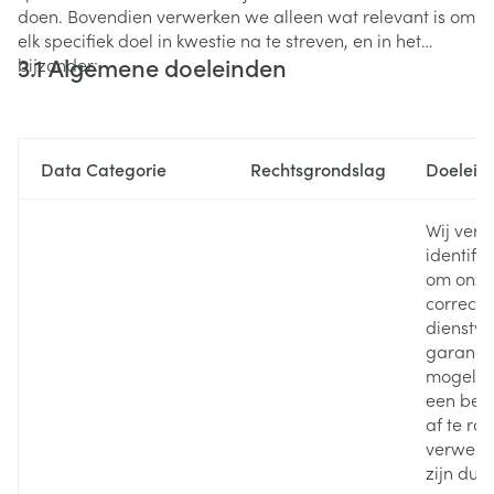
doen. Bovendien verwerken we alleen wat relevant is om
elk specifiek doel in kwestie na te streven, en in het
3.1 Algemene doeleinden
bijzonder:
Data Categorie
Rechtsgrondslag
Doelein
Wij ver
identifi
om onze
correcte
dienstve
garande
mogelij
een best
af te ro
verwerki
zijn dus