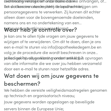
overeenstemming met onze doeleinden.
rechtmatig verzoek om informatie die we ontvangen, of
om anderszins onze rechten te beschermen.
Tot slot kan een derde partij de opdracht krijgen om
persoonsgegevens te verwerken. Zij kunnen dit echter
alleen doen voor de bovengenoemde doeleinden,
namens ons en na ondertekening van een
Waar heb je controle over?
gegevensverwerkingsovereenkomst.
Je kan ons te allen tijde vragen om jouw gegevens te
wijzigen of te verwijderen. Om dit te doen, dien je ons
een e-mail te sturen via info@apotheekedegem.be en
volg je de procedure die wordt beschreven in onze
volledige Privacyverklaring onder artikel 5.7.
Je kan ook op elk gewenst moment een kopie opvragen
van alle informatie die we over jou hebben verzameld
door een e-mail te sturen naar hetzelfde adres.
Wat doen wij om jouw gegevens te
beschermen?
We hebben de vereiste veiligheidsmaatregelen genomen
op technisch en organisatorisch niveau;
Jouw gegevens worden opgeslagen op beveiligde
servers binnen de Europese Unie;