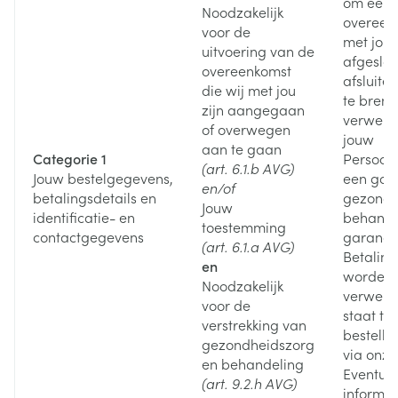
om een 
Noodzakelijk
overeen
voor de
met jou
uitvoering van de
afgeslot
overeenkomst
afsluiten
die wij met jou
te bren
zijn aangegaan
verwerk
of overwegen
jouw
aan te gaan
Categorie 1
Persoon
(art. 6.1.b AVG)
Jouw bestelgegevens,
een goe
en/of
betalingsdetails en
gezondh
Jouw
identificatie- en
behande
toestemming
contactgegevens
garande
(art. 6.1.a AVG)
Betaling
en
worden 
Noodzakelijk
verwerkt
voor de
staat te 
verstrekking van
bestelli
gezondheidszorg
via onze
en behandeling
Eventuel
(art. 9.2.h AVG)
informat