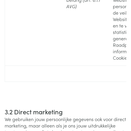
AVG)
personal
de veili
Website
en te ve
statistie
generer
Raadple
informati
Cookies.
3.2 Direct marketing
We gebruiken jouw persoonlijke gegevens ook voor direct
marketing, maar alleen als je ons jouw uitdrukkelijke