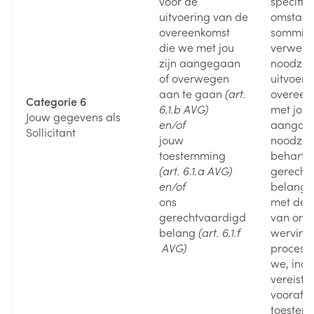
voor de
specifie
uitvoering van de
omstand
overeenkomst
sommige
die we met jou
verwerki
zijn aangegaan
noodzake
of overwegen
uitvoeri
aan te gaan
(art.
overeenk
Categorie 6
6.1.b AVG)
met jou 
Jouw gegevens als
en/of
aangaan
Sollicitant
jouw
noodzake
toestemming
beharti
(art. 6.1.a AVG)
gerecht
en/of
belange
ons
met de 
gerechtvaardigd
van ons
belang
(art. 6.1.f
wervings
AVG)
proces. T
we, indi
vereist,
voorafg
toestem