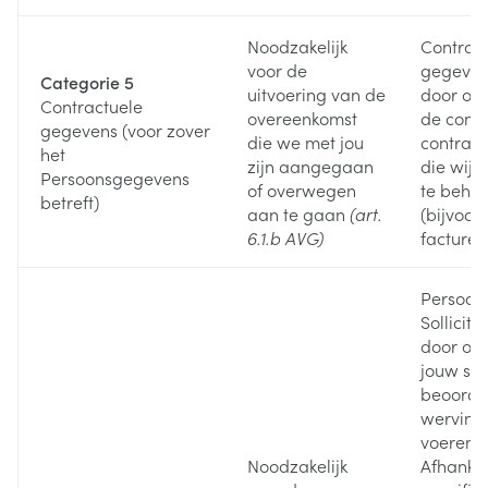
Noodzakelijk
Contrac
voor de
gegeven
Categorie 5
uitvoering van de
door on
Contractuele
overeenkomst
de comm
gegevens (voor zover
die we met jou
contract
het
zijn aangegaan
die wij 
Persoonsgegevens
of overwegen
te behe
betreft)
aan te gaan
(art.
(bijvoor
6.1.b AVG)
facturer
Persoon
Sollicit
door on
jouw soll
beoorde
wervings
voeren.
Noodzakelijk
Afhankel