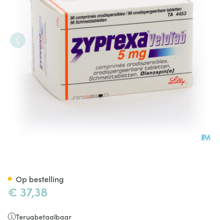
Zyprexa Velotab 5mg Comp O
Op bestelling
€ 37,38
Terugbetaalbaar