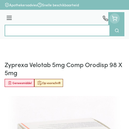
Ga naar de inhoud
Apothekersadvies
Snelle beschikbaarheid
Menu
Zoek
Product, merk, categorie...
Zyprexa Velotab 5mg Comp Orodisp 98 X
5mg
Geneesmiddel
Op voorschrift