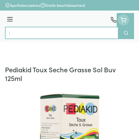
Ga naar de inhoud
Apothekersadvies
Snelle beschikbaarheid
Menu
Zoek
Product, merk, categorie...
Pediakid Toux Seche Grasse Sol Buv
125ml