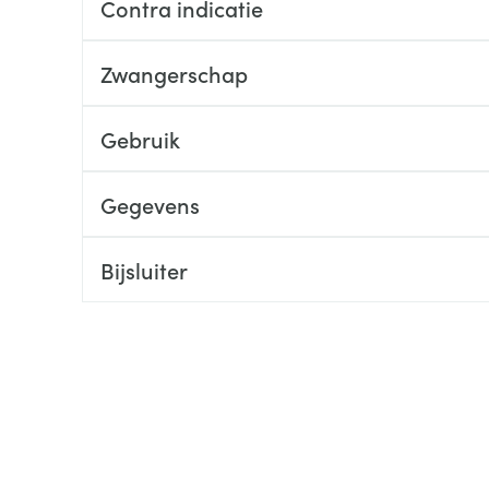
Contra indicatie
ging
Supplementen
Insectenwe
Mondmaskers
middelen
Zwangerschap
ssen
 -
Gebruik
id
d
Gegevens
Bijsluiter
Zelfbruiner
Scheren