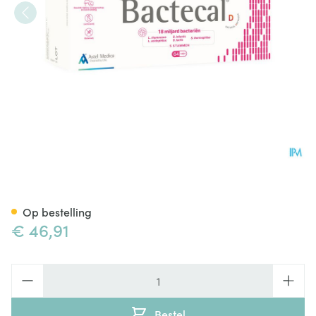
Bactecal D Caps 64
Op bestelling
€ 46,91
Aantal
Bestel