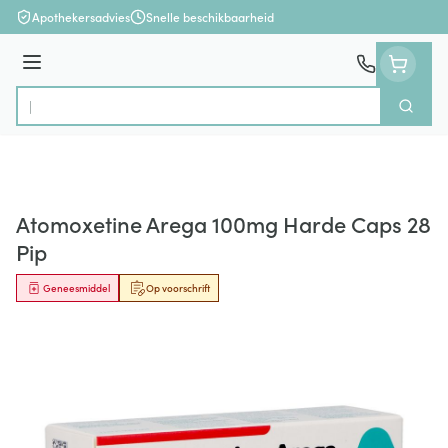
Ga naar de inhoud
Apothekersadvies
Snelle beschikbaarheid
Menu
Zoek
Product, merk, categorie...
Atomoxetine Arega 100mg Harde Caps 28
Pip
Geneesmiddel
Op voorschrift