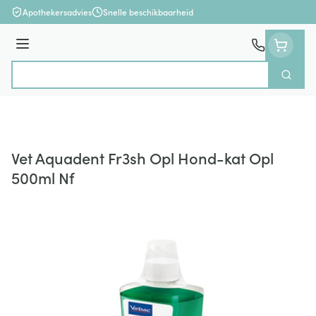
Ga naar de inhoud
Apothekersadvies
Snelle beschikbaarheid
Menu
Zoek
Product, merk, categorie...
Vet Aquadent Fr3sh Opl Hond-kat Opl
500ml Nf