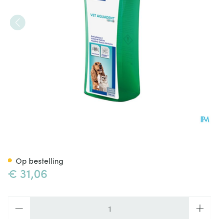
Vet Aquadent Fr3sh Opl Hond
Op bestelling
€ 31,06
Aantal