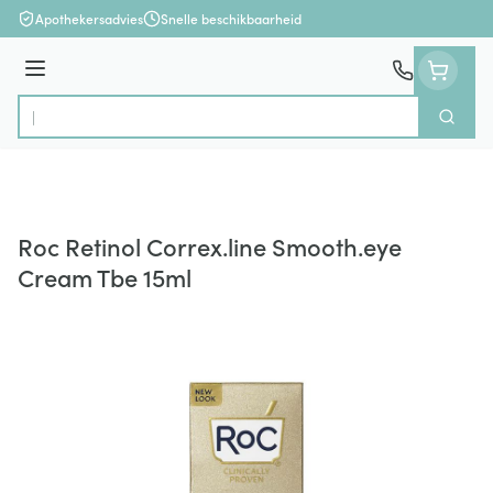
Ga naar de inhoud
Apothekersadvies
Snelle beschikbaarheid
Menu
Zoek
Product, merk, categorie...
Roc Retinol Correx.line Smooth.eye
Cream Tbe 15ml