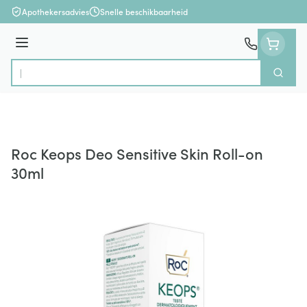
Ga naar de inhoud
Apothekersadvies
Snelle beschikbaarheid
Menu
Zoek
Product, merk, categorie...
Roc Keops Deo Sensitive Skin Roll-on
30ml