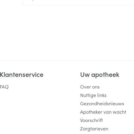
ging
Supplementen
Insectenwe
Mondmaskers
middelen
ssen
 -
id
d
Klantenservice
Uw apotheek
FAQ
Over ons
Zelfbruiner
Nuttige links
Scheren
Gezondheidsnieuws
Apotheker van wacht
Voorschrift
Zorgtarieven