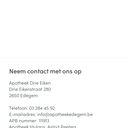
Haar
Gezichtsverzor
Pillendozen en
accessoires
Pigmentstoorni
Gevoelige huid
geïrriteerde hu
Gemengde hui
Doffe huid
Toon meer
Neem contact met ons op
Apotheek Drie Eiken
Drie Eikenstraat 280
Snurken
2650
Edegem
Telefoon:
03 284 45 92
E-mailadres:
info@
apotheekedegem.be
APB nummer:
111913
Apotheek titularis:
Astrid Peeters