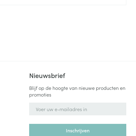
rende
Parfums en
geurproducten
Nieuwsbrief
Blijf op de hoogte van nieuwe producten en
promoties
CBD
E-mail adres
Inschrijven