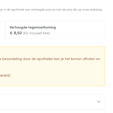
Toon meer
 je in de apotheek een verlaagde prijs en niet de prijs die op onze webshop
Diagnosetesten en
stress
Vlooien en teken
meetapparatuur
Oren
Mond en keel
Verhoogde tegemoetkoming
Alcoholtest
g
Oordopjes
Zuigtabletten
€ 8,50
(6% inclusief btw)
herapie -
Mond, muil of snavel
Bloeddrukmeter
ls
en -druppels
Oorreiniging
Spray - oplossing
Cholesteroltest
zen
Oordruppels
Hartslagmeter
ulpmiddelen
 Na beoordeling door de apotheker kan je het komen afhalen en
Toon meer
ereist.
erming
Hygiëne
Ergonomie
ning en -
Aambeien
s
Bad en douche
Ademhaling en zuurstof
je
Badkamer