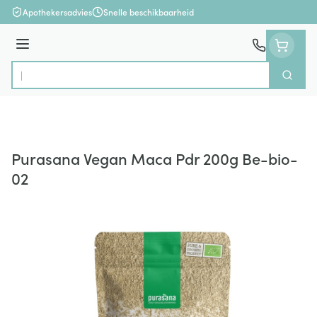
Ga naar de inhoud
Apothekersadvies
Snelle beschikbaarheid
Menu
Zoek
Product, merk, categorie...
Purasana Vegan Maca Pdr 200g Be-bio-
02