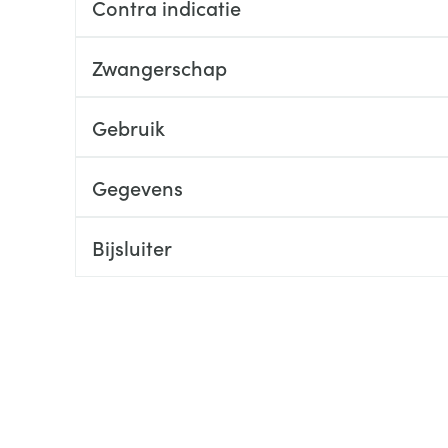
Contra indicatie
ging
Supplementen
Insectenwe
Mondmaskers
middelen
Zwangerschap
ssen
 -
Gebruik
id
d
Gegevens
Bijsluiter
Zelfbruiner
Scheren