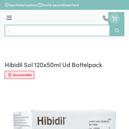
Ga naar de inhoud
Apothekersadvies
Snelle beschikbaarheid
Menu
Zoek
Product, merk, categorie...
Hibidil Sol 120x50ml Ud Bottelpack
Geneesmiddel