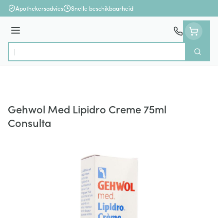
Ga naar de inhoud
Apothekersadvies
Snelle beschikbaarheid
Menu
Zoek
Product, merk, categorie...
Gehwol Med Lipidro Creme 75ml
Consulta