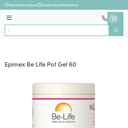
Ga naar de inhoud
Apothekersadvies
Snelle beschikbaarheid
Menu
Zoek
Product, merk, categorie...
Epimex Be Life Pot Gel 60