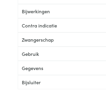
ging
Supplementen
Insectenwe
Bijwerkingen
Mondmaskers
middelen
ssen
Contra indicatie
 -
id
d
Zwangerschap
Gebruik
Gegevens
Zelfbruiner
Scheren
Bijsluiter