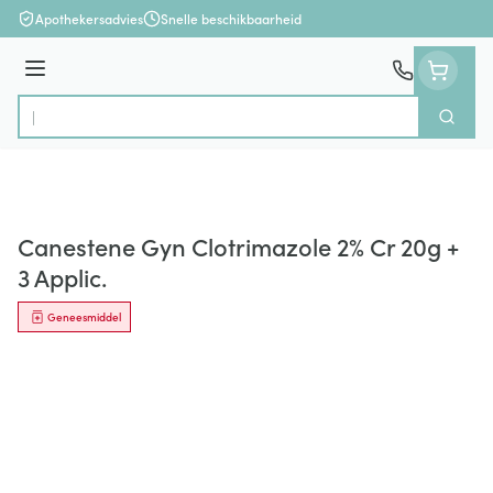
Ga naar de inhoud
Apothekersadvies
Snelle beschikbaarheid
Menu
Zoek
Product, merk, categorie...
Canestene Gyn Clotrimazole 2% Cr 20g +
3 Applic.
Geneesmiddel