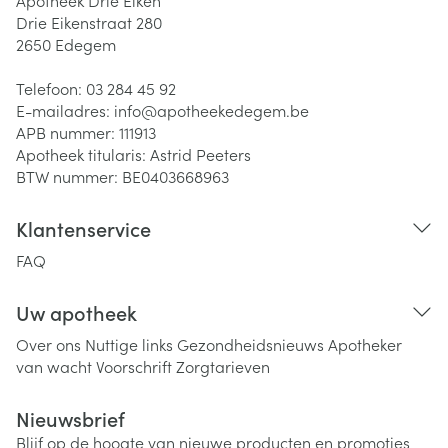
Apotheek Drie Eiken
Drie Eikenstraat 280
2650
Edegem
Telefoon:
03 284 45 92
E-mailadres:
info@
apotheekedegem.be
APB nummer:
111913
Apotheek titularis:
Astrid Peeters
BTW nummer:
BE0403668963
Klantenservice
FAQ
Uw apotheek
Over ons
Nuttige links
Gezondheidsnieuws
Apotheker
van wacht
Voorschrift
Zorgtarieven
Nieuwsbrief
Blijf op de hoogte van nieuwe producten en promoties