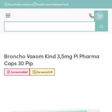
Ga naar de inhoud
Apothekersadvies
Snelle beschikbaarheid
Menu
Zoek
Product, merk, categorie...
Broncho Vaxom Kind 3,5mg Pi Pharma
Caps 30 Pip
Geneesmiddel
Op voorschrift